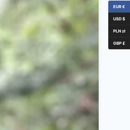
EUR €
USD $
PLN zł
GBP £